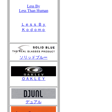
Less By
Less Than Human
Ｌｅｓｓ Ｂｙ
Ｋｏｄｏｍｏ
ソリッドブルー
ＯＡＫＬＥＹ
デュアル