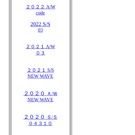
２０２２ A/W
code
2022 S/S
03
２０２１ A/W
０３
２０２１ S/S
NEW WAVE
２０２０
Ａ/Ｗ
NEW WAVE
２０２０
Ｓ/Ｓ
０４３１０