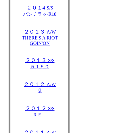
２０１4
S/S
パンチラッ-R18
２０１３
A/W
THERE'S A RIOT
GOIN'ON
２０１３
S/S
５１５０
２０１２
A/W
乱
２０１２
S/S
ＲＥ－
２０１１
A/W