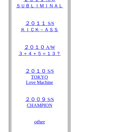
ＳＵＢＬＩＭＩＮＡＬ
２０１１
S/S
ＫＩＣＫ－ＡＳＳ
２０１０
A/W
３＋４＋５＝１３？
２０１０
S/S
TOKYO
Love Machine
２００９
S/S
CHAMPION
other