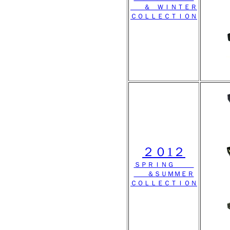
＆ ＷＩＮＴＥＲ
ＣＯＬＬＥＣＴＩＯＮ
２０1２
ＳＰＲＩＮＧ
＆ＳＵＭＭＥＲ
ＣＯＬＬＥＣＴＩＯＮ