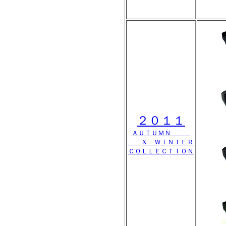
２０１１
ＡＵＴＵＭＮ
＆ ＷＩＮＴＥＲ
ＣＯＬＬＥＣＴＩＯＮ