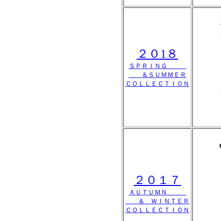
２０1８
ＳＰＲＩＮＧ
＆ＳＵＭＭＥＲ
ＣＯＬＬＥＣＴＩＯＮ
２０１７
ＡＵＴＵＭＮ
＆ ＷＩＮＴＥＲ
ＣＯＬＬＥＣＴＩＯＮ