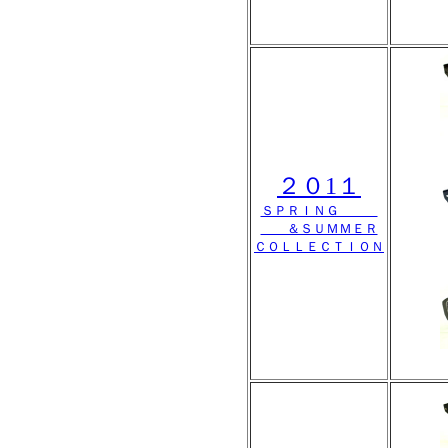
２０1１
ＳＰＲＩＮＧ
＆ＳＵＭＭＥＲ
ＣＯＬＬＥＣＴＩＯＮ