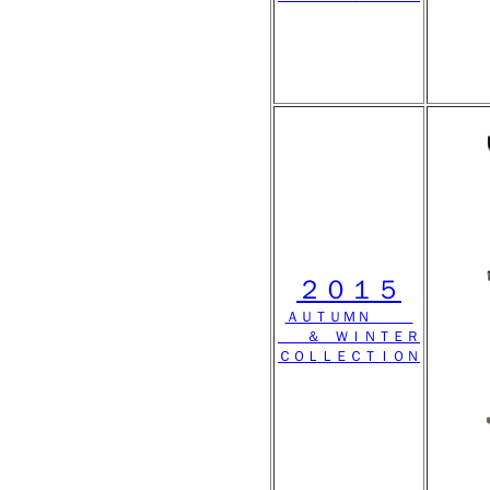
２０１５
ＡＵＴＵＭＮ
＆ ＷＩＮＴＥＲ
ＣＯＬＬＥＣＴＩＯＮ