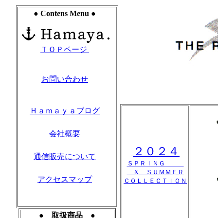
● Contens Menu ●
ＴＯＰページ
お問い合わせ
Ｈａｍａｙａブログ
会社概要
２０２４
通信販売について
ＳＰＲＩＮＧ
＆ ＳＵＭＭＥＲ
アクセスマップ
ＣＯＬＬＥＣＴＩＯＮ
● 取扱商品 ●