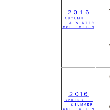
２０１６
ＡＵＴＵＭＮ
＆ ＷＩＮＴＥＲ
ＣＯＬＬＥＣＴＩＯＮ
２０1６
ＳＰＲＩＮＧ
＆ＳＵＭＭＥＲ
ＣＯＬＬＥＣＴＩＯＮ