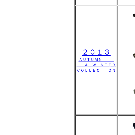
２０１３
ＡＵＴＵＭＮ
＆ ＷＩＮＴＥＲ
ＣＯＬＬＥＣＴＩＯＮ