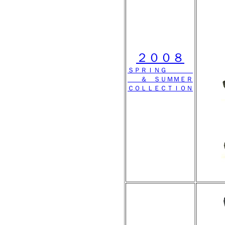
２００８
ＳＰＲＩＮＧ
＆ ＳＵＭＭＥＲ
ＣＯＬＬＥＣＴＩＯＮ