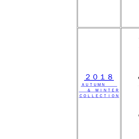
２０１８
ＡＵＴＵＭＮ
＆ ＷＩＮＴＥＲ
ＣＯＬＬＥＣＴＩＯＮ