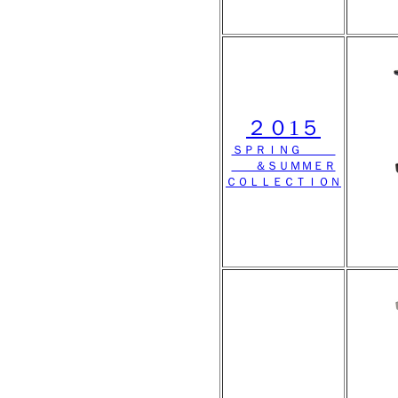
２０1５
ＳＰＲＩＮＧ
＆ＳＵＭＭＥＲ
ＣＯＬＬＥＣＴＩＯＮ