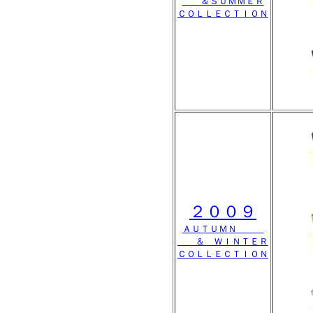
＆ＳＵＭＭＥＲ
ＣＯＬＬＥＣＴＩＯＮ
２００９
ＡＵＴＵＭＮ
＆ ＷＩＮＴＥＲ
ＣＯＬＬＥＣＴＩＯＮ