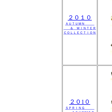
２０１０
ＡＵＴＵＭＮ
＆ ＷＩＮＴＥＲ
ＣＯＬＬＥＣＴＩＯＮ
２０1０
ＳＰＲＩＮＧ