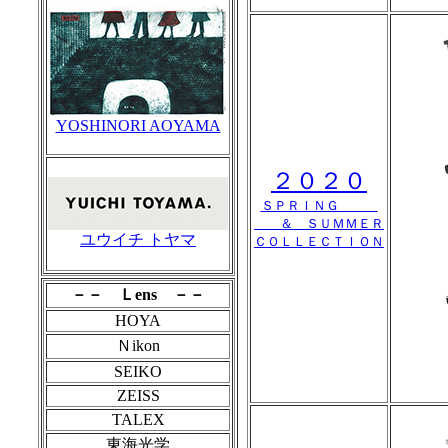
YOSHINORI AOYAMA
２０２０
ＳＰＲＩＮＧ
＆ ＳＵＭＭＥＲ
ユウイチ トヤマ
ＣＯＬＬＥＣＴＩＯＮ
－－ Ｌens －－
HOYA
Ｎikon
SEIKO
ZEISS
TALEX
東海光学