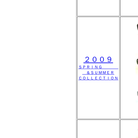
２００９
ＳＰＲＩＮＧ
＆ＳＵＭＭＥＲ
ＣＯＬＬＥＣＴＩＯＮ