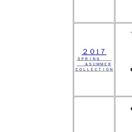
２０1７
ＳＰＲＩＮＧ
＆ＳＵＭＭＥＲ
ＣＯＬＬＥＣＴＩＯＮ