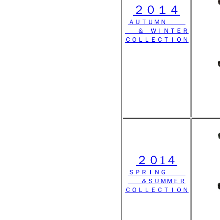
２０１４
ＡＵＴＵＭＮ
＆ ＷＩＮＴＥＲ
ＣＯＬＬＥＣＴＩＯＮ
２０1４
ＳＰＲＩＮＧ
＆ＳＵＭＭＥＲ
ＣＯＬＬＥＣＴＩＯＮ