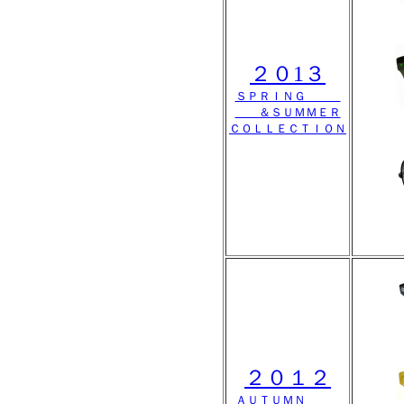
２０1３
ＳＰＲＩＮＧ
＆ＳＵＭＭＥＲ
ＣＯＬＬＥＣＴＩＯＮ
２０１２
ＡＵＴＵＭＮ