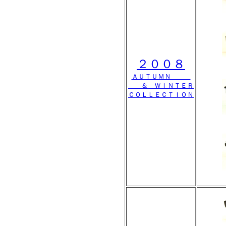
２００８
ＡＵＴＵＭＮ
＆ ＷＩＮＴＥＲ
ＣＯＬＬＥＣＴＩＯＮ