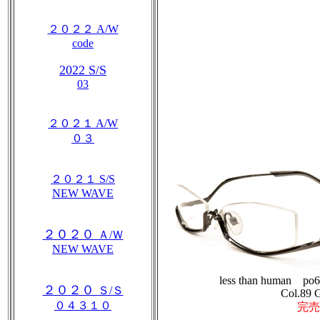
２０２２ A/W
code
2022 S/S
03
２０２１ A/W
０３
２０２１ S/S
NEW WAVE
２０２０
Ａ/Ｗ
NEW WAVE
less than human po
２０２０
Ｓ/Ｓ
Col.89 
０４３１０
完売