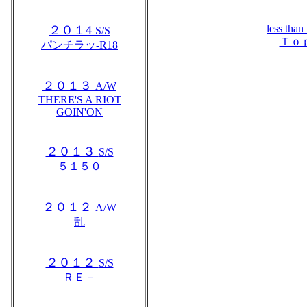
less tha
２０１4
S/S
Ｔｏ
パンチラッ-R18
２０１３
A/W
THERE'S A RIOT
GOIN'ON
２０１３
S/S
５１５０
２０１２
A/W
乱
２０１２
S/S
ＲＥ－