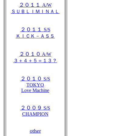
２０１１
A/W
ＳＵＢＬＩＭＩＮＡＬ
２０１１
S/S
ＫＩＣＫ－ＡＳＳ
２０１０
A/W
３＋４＋５＝１３？
２０１０
S/S
TOKYO
Love Machine
２００９
S/S
CHAMPION
other