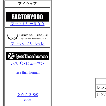
－－ アイウェア －－
ファクトリー９００
ファッシノリベッレ
レスザンヒューマン
less than human
レン
レン
２０２３ S/S
code