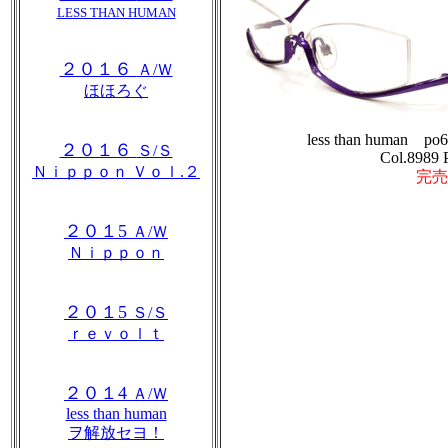
LESS THAN HUMAN
２０１６
Ａ/Ｗ
ほほろぐ
less than human po
２０１６
Ｓ/Ｓ
Col.8989 
Ｎｉｐｐｏｎ Ｖｏｌ.２
完売
２０１5
Ａ/Ｗ
Ｎｉｐｐｏｎ
２０１5
Ｓ/Ｓ
ｒｅｖｏｌｔ
２０１4
Ａ/Ｗ
less than human
ヲ解放セヨ！