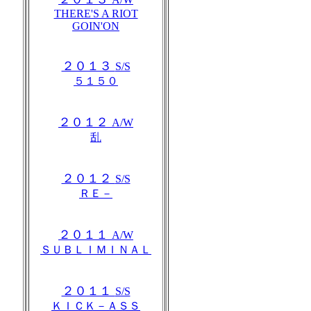
THERE'S A RIOT
GOIN'ON
２０１３
S/S
５１５０
２０１２
A/W
乱
２０１２
S/S
ＲＥ－
２０１１
A/W
ＳＵＢＬＩＭＩＮＡＬ
２０１１
S/S
ＫＩＣＫ－ＡＳＳ