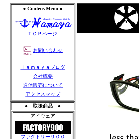
● Contens Menu ●
ＴＯＰページ
お問い合わせ
Ｈａｍａｙａブログ
会社概要
通信販売について
アクセスマップ
● 取扱商品 ●
－－ アイウェア －－
less 
ファクトリー９００