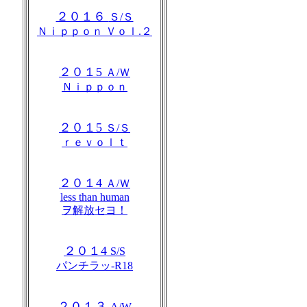
２０１６
Ｓ/Ｓ
Ｎｉｐｐｏｎ Ｖｏｌ.２
２０１5
Ａ/Ｗ
Ｎｉｐｐｏｎ
２０１5
Ｓ/Ｓ
ｒｅｖｏｌｔ
２０１4
Ａ/Ｗ
less than human
ヲ解放セヨ！
２０１4
S/S
パンチラッ-R18
２０１３
A/W