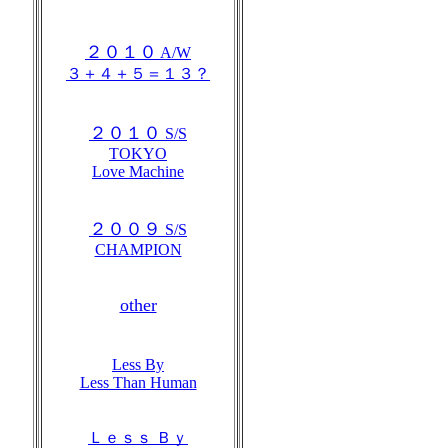
２０１０
A/W
３＋４＋５＝１３？
２０１０
S/S
TOKYO
Love Machine
２００９
S/S
CHAMPION
other
Less By
Less Than Human
Ｌｅｓｓ Ｂｙ